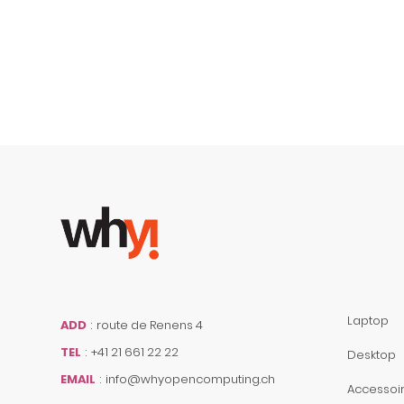
Laptop
ADD
:
route de Renens 4
TEL
:
+41 21 661 22 22
Desktop
EMAIL
:
info@whyopencomputing.ch
Accessoi