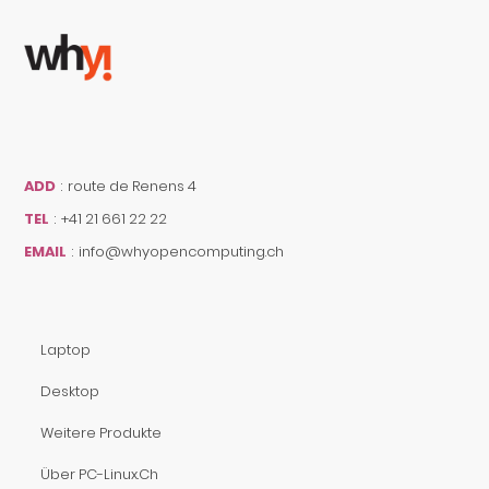
ADD
:
route de Renens 4
TEL
:
+41 21 661 22 22
EMAIL
:
info@whyopencomputing.ch
Laptop
Desktop
Weitere Produkte
Über PC-Linux.ch