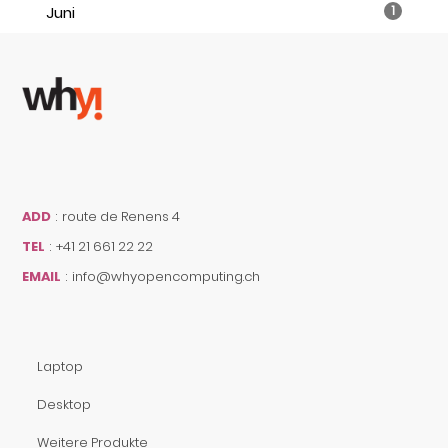
Juni
1
ADD
:
route de Renens 4
TEL
:
+41 21 661 22 22
EMAIL
:
info@whyopencomputing.ch
Laptop
Desktop
Weitere Produkte